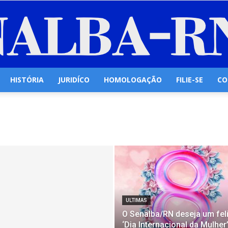
HISTÓRIA
JURIDÍCO
HOMOLOGAÇÃO
FILIE-SE
CO
Senalba/RN
ULTIMAS
O Senalba/RN deseja um fel
‘Dia Internacional da Mulher