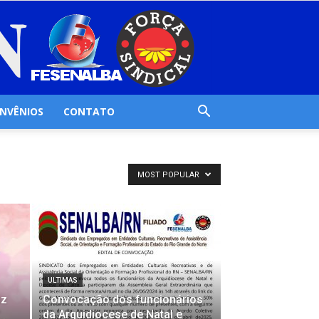
NVÊNIOS
CONTATO
MOST POPULAR
ULTIMAS
iz
Convocação dos funcionários
’
da Arquidiocese de Natal e