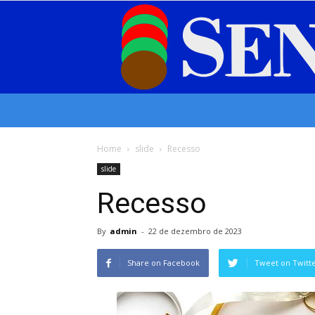
Home
slide
Recesso
slide
Recesso
By
admin
-
22 de dezembro de 2023
Share on Facebook
Tweet on Twitt