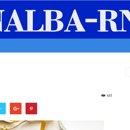
Senalba/RN
633
er