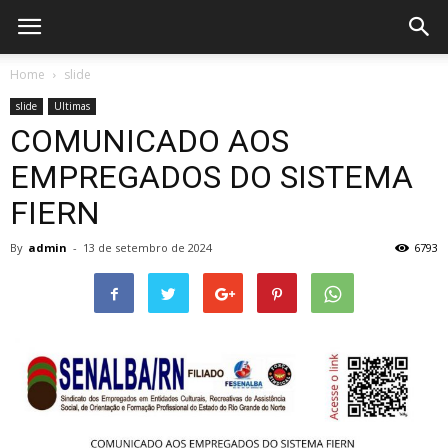
Home
slide
slide
Ultimas
COMUNICADO AOS
EMPREGADOS DO SISTEMA
FIERN
By
admin
-
13 de setembro de 2024
6793