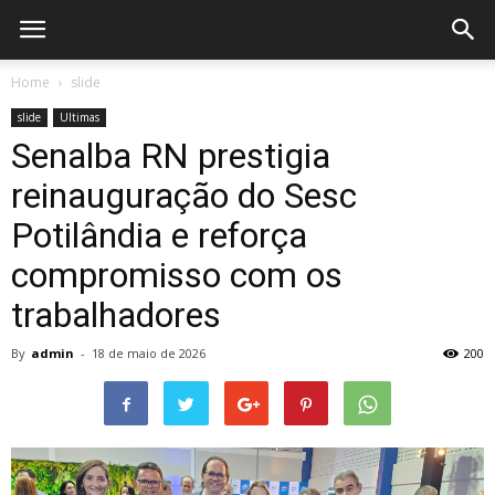
Home
slide
slide
Ultimas
Senalba RN prestigia
reinauguração do Sesc
Potilândia e reforça
compromisso com os
trabalhadores
By
admin
-
18 de maio de 2026
200