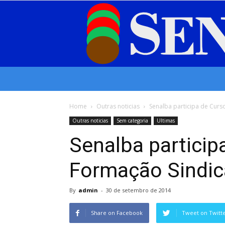
Home
Outras noticias
Senalba participa de Curs
Outras noticias
Sem categoria
Ultimas
Senalba particip
Formação Sindic
By
admin
-
30 de setembro de 2014
Share on Facebook
Tweet on Twitt