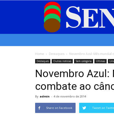
Home
Destaques
Novembro Azul: Mês mundial d
Destaques
Outras noticias
Sem categoria
Ultimas
Unc
Novembro Azul: 
combate ao cânc
By
admin
-
4 de novembro de 2014
Share on Facebook
Tweet on Twitt