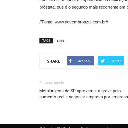
próstata, que é o segundo mais recorrente em b
//Fonte: www.novembroazul.com.br//
TAGS
slide
SHARE
Facebook
Twitter
Previous article
Metalúrgicos de SP aprovam ir à greve pelo
aumento real e negociar empresa por empresa