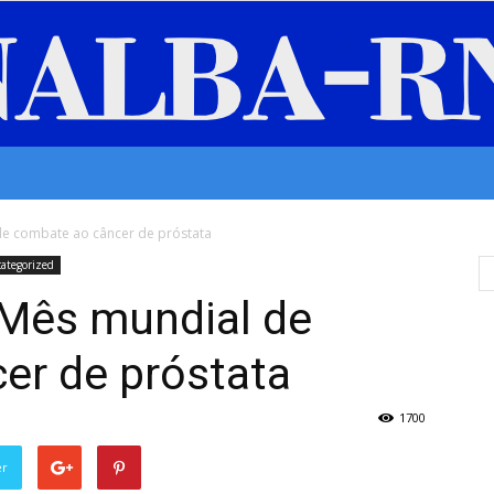
Senalba/RN
e combate ao câncer de próstata
ategorized
Mês mundial de
er de próstata
1700
er