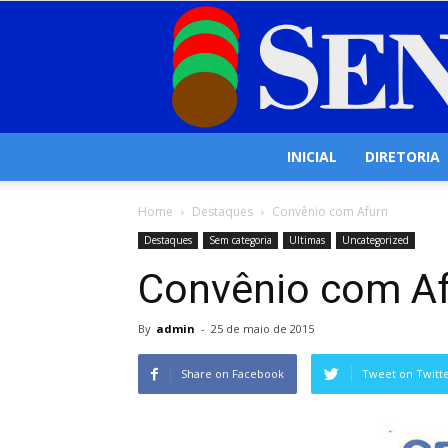
INICIAL
DIRETORIA
Home
Destaques
Convênio com Afurn
Destaques
Sem categoria
Ultimas
Uncategorized
Convênio com A
By
admin
-
25 de maio de 2015
Share on Facebook
Tweet on Twitt