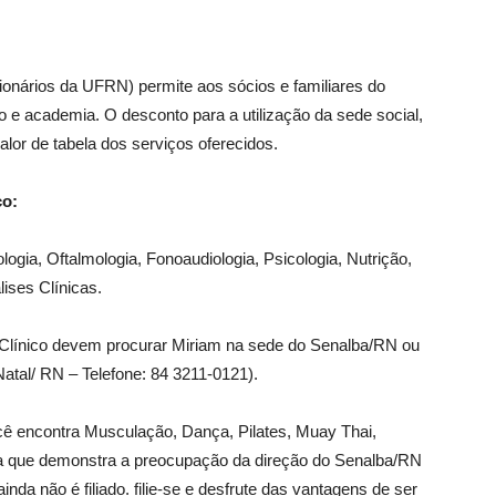
onários da UFRN) permite aos sócios e familiares do
o e academia. O desconto para a utilização da sede social,
alor de tabela dos serviços oferecidos.
co:
logia, Oftalmologia, Fonoaudiologia, Psicologia, Nutrição,
lises Clínicas.
o Clínico devem procurar Miriam na sede do Senalba/RN ou
Natal/ RN – Telefone: 84 3211-0121).
ê encontra Musculação, Dança, Pilates, Muay Thai,
ia que demonstra a preocupação da direção do Senalba/RN
nda não é filiado. filie-se e desfrute das vantagens de ser