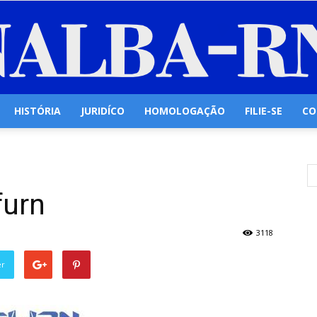
HISTÓRIA
JURIDÍCO
HOMOLOGAÇÃO
FILIE-SE
CO
Senalba/RN
furn
3118
er